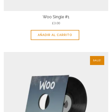
Woo Single #1
£
3.00
AÑADIR AL CARRITO
SALE!