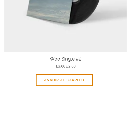
Woo Single #2
£
3.00
£
2.00
AÑADIR AL CARRITO