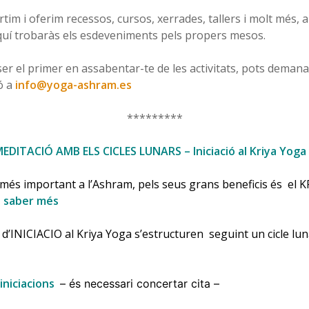
im i oferim recessos, cursos, xerrades, tallers i molt més, a 
Aquí trobaràs els esdeveniments pels propers mesos.
 ser el primer en assabentar-te de les activitats, pots demana
ó a
info@yoga-ashram.es
*********
EDITACIÓ AMB ELS CICLES LUNARS – Iniciació al Kriya Yoga
t més important a l’Ashram, pels seus grans beneficis és el 
l saber més
 d’INICIACIO al Kriya Yoga s’estructuren seguint un cicle lu
iniciacions
– és necessari concertar cita –