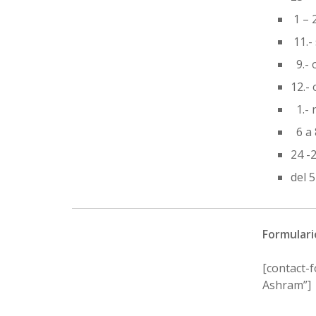
1 – 
11.-
9.- 
12.- 
1.- 
6 a 
24 -
del 
Formulari
[contact-f
Ashram”]