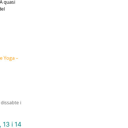
A quasi
del
 de Yoga –
 dissabte i
 13 i 14