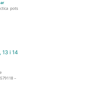
par
àctica pots
 13 i 14
e
14579118 –