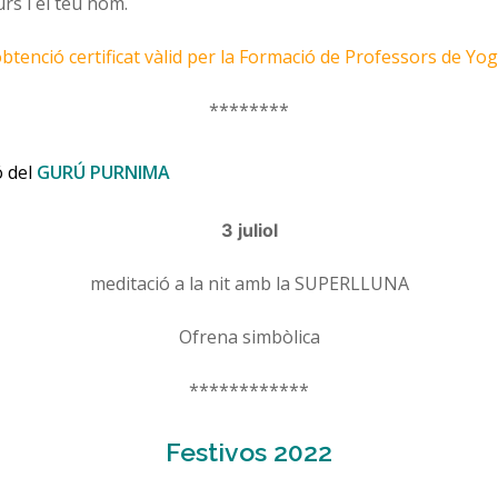
rs i el teu nom.
obtenció certificat vàlid per la Formació de Professors de Yog
********
ó del
GURÚ PURNIMA
3 juliol
meditació a la nit amb la SUPERLLUNA
Ofrena simbòlica
************
Festivos 2022