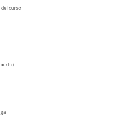
 del curso
bierto)
oga