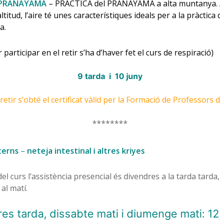
e PRANAYAMA
– PRÀCTICA del PRANAYAMA a alta muntanya. 
ltitud, l’aire té unes característiques ideals per a la pràctica 
a.
 participar en el retir s’ha d’haver fet el curs de respiració)
9 tarda i 10 juny
retir s’obté el certificat vàlid per la Formació de Professors
********
terns
–
neteja intestinal i altres kriyes
del curs l’assistència presencial és divendres a la tarda tarda,
al matí.
es tarda, dissabte mati i diumenge mati: 12,