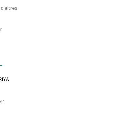
d’altres
r
 –
KRIYA
nar