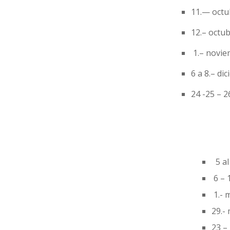
11.
— octub
12.– octub
1.– novie
6 a 8.– di
24 -25 – 2
5 al
6 – 
1.- 
29.-
23 –