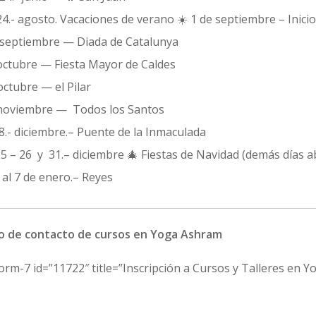
24.- agosto. Vacaciones de verano ☀️ 1 de septiembre – Inicio
 septiembre — Diada de Catalunya
octubre — Fiesta Mayor de Caldes
octubre — el Pilar
noviembre — Todos los Santos
8.- diciembre.– Puente de la Inmaculada
25 – 26 y 31.– diciembre 🎄 Fiestas de Navidad (demás días a
5 al 7 de enero.– Reyes
o de contacto de cursos en Yoga Ashram
orm-7 id=”11722″ title=”Inscripción a Cursos y Talleres en Y