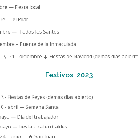
re — Fiesta local
re — el Pilar
mbre — Todos los Santos
ciembre.– Puente de la Inmaculada
6 y 31.– diciembre 🎄 Fiestas de Navidad (demás días abierto
Festivos 2023
 7.- Fiestas de Reyes
(demás días abierto)
10.- abril — Semana Santa
mayo — Día del trabajador
 mayo — Fiesta local en Caldes
 24.- junio — 🔥 San Juan