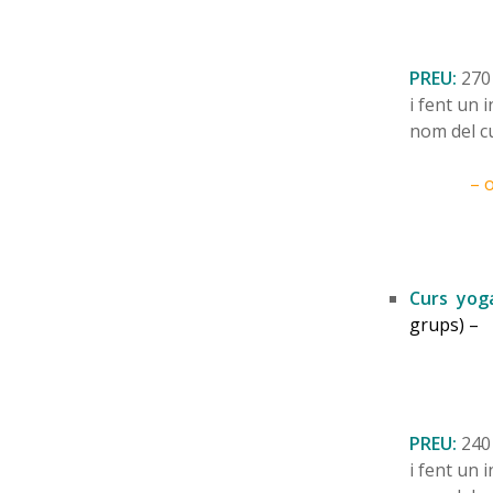
PREU:
270 
i fent un 
nom del cu
– 
Curs
yoga
grups) –
PREU:
240 
i fent un 