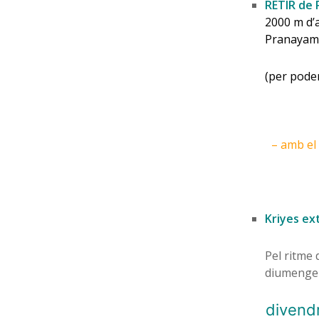
RETIR d
2000 m d’a
Pranayam
(per poder
– amb el 
Kriyes ex
Pel ritme 
diumenge 
divendr