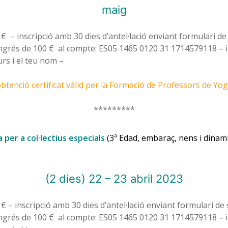
maig
€ – inscripció amb 30 dies d’antel·lació enviant formulari de 
ingrés de 100 € al compte: ES05 1465 0120 31 1714579118 – i
rs i el teu nom –
obtenció certificat vàlid per la Formació de Professors de Yog
*********
 per a col·lectius especials
(3ª Edad, embaraç, nens i dinam
(2 dies) 22 – 23 abril 2023
€ – inscripció amb 30 dies d’antel·lació enviant formulari de s
ingrés de 100 € al compte: ES05 1465 0120 31 1714579118 – i