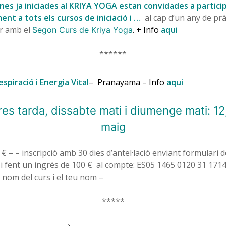
nes ja iniciades al KRIYA YOGA estan convidades a partici
ent a tots els cursos de iniciació i …
al cap d’un any de pr
r amb el
. + Info
aqui
Segon Curs de Kriya Yoga
******
spiració i Energia Vital
– Pranayama –
Info
aqu
i
es tarda, dissabte mati i diumenge mati: 12,
maig
 € – – inscripció amb 30 dies d’antel·lació enviant formulari d
d i fent un ingrés de 100 € al compte: ES05 1465 0120 31 17
l nom del curs i el teu nom –
*****