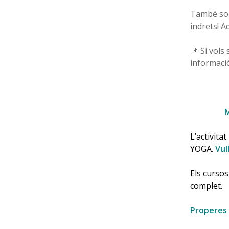
També sort
indrets! 
📌 Si vols
informaci
M
L’activita
YOGA.
Vul
Els cursos
complet.
Properes 