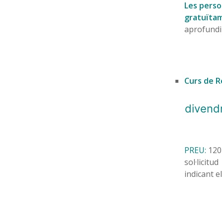
Les perso
gratuïtam
aprofundi
Curs de Re
divendr
PREU:
120
sol·licitu
indicant e