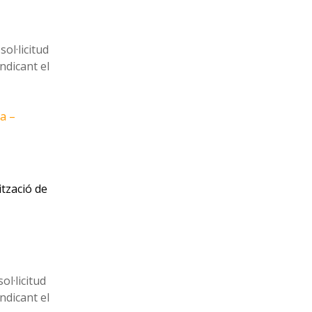
sol·licitud
ndicant el
a –
ització de
ol·licitud
ndicant el