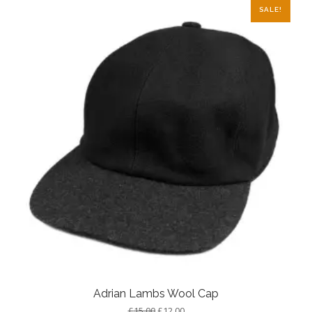
SALE!
Adrian Lambs Wool Cap
£
15.00
£
12.00