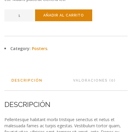
AÑADIR AL CARRITO
Category:
Posters
.
DESCRIPCIÓN
VALORACIONES (0)
DESCRIPCIÓN
Pellentesque habitant morbi tristique senectus et netus et
malesuada fames ac turpis egestas. Vestibulum tortor quam,
feugiat vitae, ultricies eget, tempor sit amet, ante. Donec eu