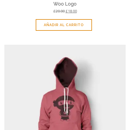
Woo Logo
£
20.00
£
18.00
AÑADIR AL CARRITO