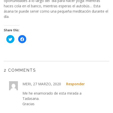
oportunidades a lo largo del día para hacer yoga: mientras
haces cola en el banco, mientras esperas el autobús… Esta
ásana te puede servir como una pequeña meditación durante el
día.
Share this:
Haz
Haz
clic
clic
para
para
compartir
compartir
en
en
Twitter
Facebook
(Se
(Se
abre
abre
en
en
una
una
ventana
ventana
2 COMMENTS
nueva)
nueva)
MERI, 27 MARZO, 2020
Responder
Me he enamorado de esta mirada a
Tadasana.
Gracias