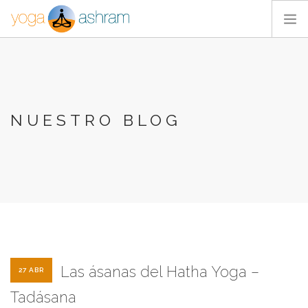
ACTIVIDADES
NOSOTROS
BLOG
NUESTRO BLOG
CONTACTA
Las ásanas del Hatha Yoga –
27 ABR
Tadásana