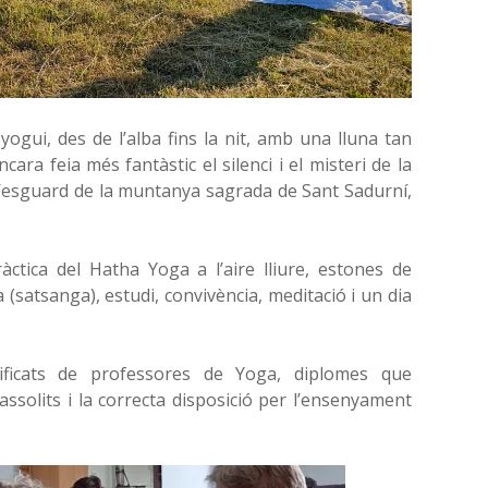
yogui, des de l’alba fins la nit, amb una lluna tan
cara feia més fantàstic el silenci i el misteri de la
 l’esguard de la muntanya sagrada de Sant Sadurní,
ctica del Hatha Yoga a l’aire lliure, estones de
satsanga), estudi, convivència, meditació i un dia
ificats de professores de Yoga, diplomes que
assolits i la correcta disposició per l’ensenyament