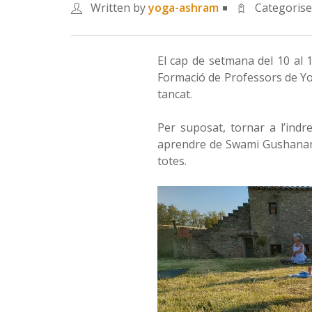
Written by
yoga-ashram
Categoris
El cap de setmana del 10 al 12
Formació de Professors de Yog
tancat.
Per suposat, tornar a l’ind
aprendre de Swami Gushanand
totes.