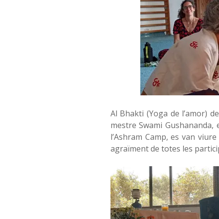
Al Bhakti (Yoga de l’amor) d
mestre Swami Gushananda, el
l’Ashram Camp, es van viure 
agraïment de totes les partici