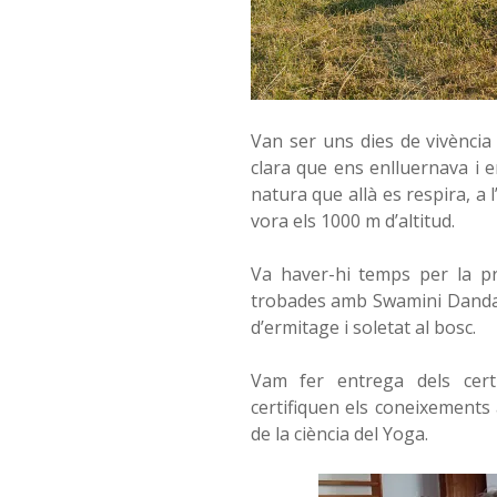
Van ser uns dies de vivència 
clara que ens enlluernava i en
natura que allà es respira, a
vora els 1000 m d’altitud.
Va haver-hi temps per la prà
trobades amb Swamini Danda (
d’ermitage i soletat al bosc.
Vam fer entrega dels cert
certifiquen els coneixements 
de la ciència del Yoga.