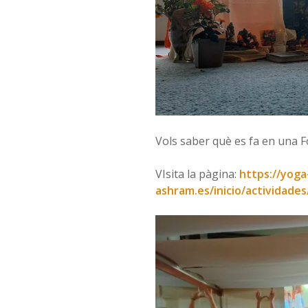
Vols saber què es fa en una F
VIsita la pàgina:
https://yoga
ashram.es/inicio/actividade