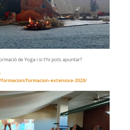
ormació de Yoga i si t’hi pots apuntar?
-
s/formacion/formacion-extensiva-2020/