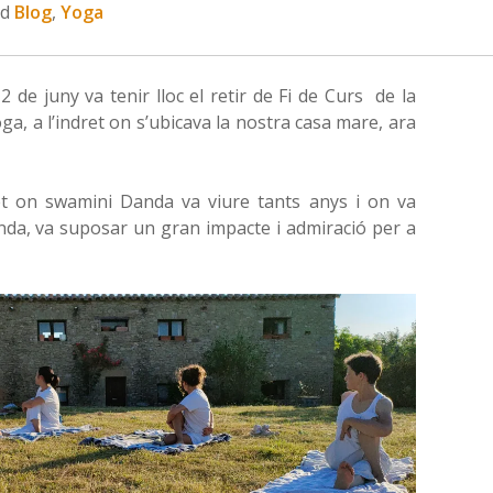
ed
Blog
,
Yoga
 de juny va tenir lloc el retir de Fi de Curs de la
a, a l’indret on s’ubicava la nostra casa mare, ara
ret on swamini Danda va viure tants anys i on va
a, va suposar un gran impacte i admiració per a