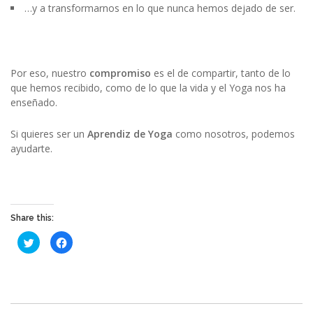
…y a transformarnos en lo que nunca hemos dejado de ser.
Por eso, nuestro
compromiso
es el de compartir, tanto de lo
que hemos recibido, como de lo que la vida y el Yoga nos ha
enseñado.
Si quieres ser un
Aprendiz de Yoga
como nosotros, podemos
ayudarte.
Share this:
Haz
Haz
clic
clic
para
para
compartir
compartir
en
en
Twitter
Facebook
(Se
(Se
abre
abre
en
en