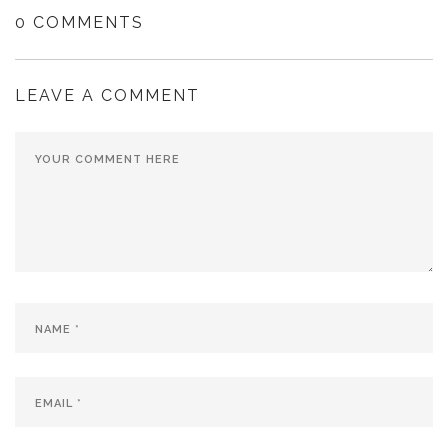
una
una
ventana
ventana
0 COMMENTS
nueva)
nueva)
LEAVE A COMMENT