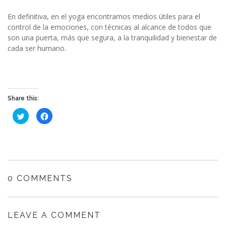
En definitiva, en el yoga encontramos medios útiles para el
control de la emociones, con técnicas al alcance de todos que
son una puerta, más que segura, a la tranquilidad y bienestar de
cada ser humano.
Share this:
Haz
Haz
clic
clic
para
para
compartir
compartir
en
en
Twitter
Facebook
(Se
(Se
abre
abre
en
en
una
una
ventana
ventana
0 COMMENTS
nueva)
nueva)
LEAVE A COMMENT