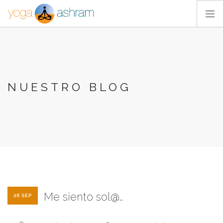
ACTIVIDADES
NOSOTROS
BLOG
NUESTRO BLOG
CONTACTA
Me siento sol@…
26 SEP