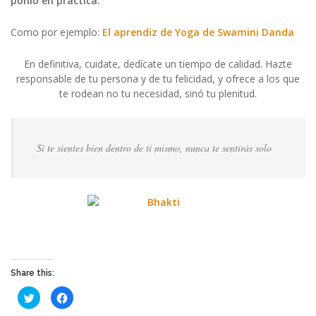
ponlo en práctica.
Como por ejemplo:
El aprendiz de Yoga de Swamini Danda
En definitiva, cuidate, dedícate un tiempo de calidad. Hazte
responsable de tu persona y de tu felicidad, y ofrece a los que
te rodean no tu necesidad, sinó tu plenitud.
Si te sientes bien dentro de ti mismo, nunca te sentirás solo
Share this:
Haz
Haz
clic
clic
para
para