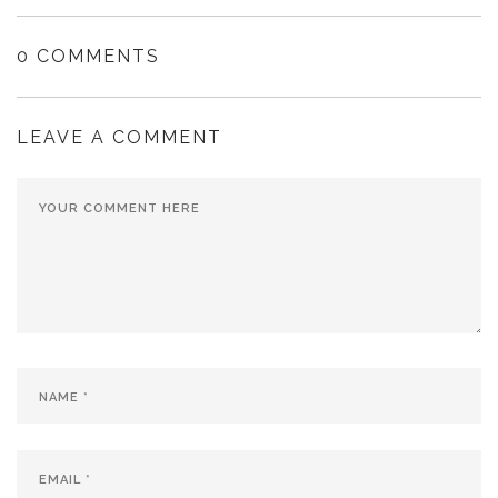
ventana
ventana
nueva)
nueva)
0 COMMENTS
LEAVE A COMMENT