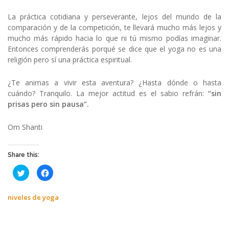
La práctica cotidiana y perseverante, lejos del mundo de la
comparación y de la competición, te llevará mucho más lejos y
mucho más rápido hacia lo que ni tú mismo podías imaginar.
Entonces comprenderás porqué se dice que el yoga no es una
religión pero sí una práctica espiritual.
¿Te animas a vivir esta aventura? ¿Hasta dónde o hasta
cuándo? Tranquilo. La mejor actitud es el sabio refrán:
“sin
prisas pero sin pausa”.
Om Shanti
Share this:
Haz
Haz
clic
clic
para
para
compartir
compartir
en
en
niveles de yoga
Twitter
Facebook
(Se
(Se
abre
abre
en
en
una
una