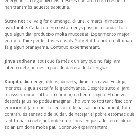
energètic. Un regal diví dels mestres que amb cura i respecte
han transmès aquesta sabiduria.
Sutra neti:
el vaig fer diumenge, dilluns, dimarts, dimecres i
avui també. Cada cop em costa menys passar la sonda. Tot i
que algun dia produeixo molta mucositat. Experimento major
entrada d’aire per les foses nasals. Sobretot ho noto molt quan
faig algun pranayama. Continuo experimentant.
Jihva sodhana:
tot i què fa més d’un any que ho faig, ara
intento netejar mes la part de darrera de la llengua.
Kunjala:
diumenge, dilluns, dimarts, dimecres i avui. En deju,
mentres l’aigua s’escalfa faig uddhyanes. Després surto al jardi,
m’asssec mirant al bosc i començo a beure l’aigua. El que vé
després ja us ho podeu imaginar… ho vomito tot! tant físic com
emocional. Ja no tinc la sensació de passar-ho malament, tot el
contrari, és sensació de buidar, de netejar el pobre estómac què
tant treballa i netejar també emocions enquistades en el plexe
solar. Em dona molta pau. Continuo experimentant.