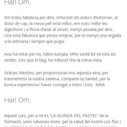
Hari Om,
Em trobo fabulosa per dins, m’ha tret els ardors d’estomac, el
dolor de cap, la meva pell està millor, em noto millor les
digestions i a l’hora d’anar al servei, menys pesada per dins…
Una eïna fabulosa que penso emprar, per lo menys una vegada
a la setmana i sempre que pugui.
Avui ha estat per mi, l’últim kunjala. M’he sentit bé en tots els
sentits. Des que el faig, ha millora’t fins la meva vista.
Gràcies Mestres, per proporcionar-nos aquesta eina, per
trasmetre’ns la vostra saviesa, compartir-la; també, per la
bonica experiencia i haver conegut a totes i tots. NIKA
Hari Om,
Aquest curs, per a mi es “LA GUINDA DEL PASTEL” de la
formació, unes valuoses eines per la salud del nostre cos físic i