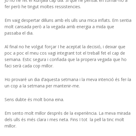
Jo no he fet el Kunjala cap dia. Si que he pensat en tornar-ho a
fer però he tingut moltes ressistencies.
Em vaig despertar dilluns amb els ulls una mica inflats. Em sentia
molt cansada però a la vegada amb energia a mida que
passaba el dia.
Al final no he volgut forçar I he aceptat la decisió, i deixar que
poc a poc el meu cos vagi integrant tot el treball fet el cap de
semana. Estic segura i confiada que la propera vegada que ho
faci serà cada cop millor.
Ho provaré un dia d’aquesta setmana i la meva intenció és fer-la
un cop a la setmana per mantenir-me.
Sens dubte és molt bona eina.
Em sento molt millor després de la experiència. La meva mirada
dels ulls és més clara i mes neta. Fins I tot la pell la tinc molt
millor.