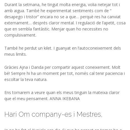
Durant la setmana, he tingut molta energia, volia netejar tot i
amb aigua. També he experimentat sentiments com de “
desapego i tristor” encara no se a que… perquè res ha canviat
externament… després claror mental. I regulació de l’apetit, cosa
que en sembla fantàstic. Menjar quan ho necessites no
compulsivament.
També he perdut un kilet. I guanyat en l‘autoconeixement dels
meus limits.
Gràcies Ajna i Danda per compartir aquest coneixement. Molt
bé! Sempre hi ha un moment per tot, només cal tenir paciencia i
escoltar la teva natura.
Ens tornarem a veure quan els meus tinguin la mateixa claror
que el meu pensament. ANNA IKEBANA
Hari Om company-es i Mestres,