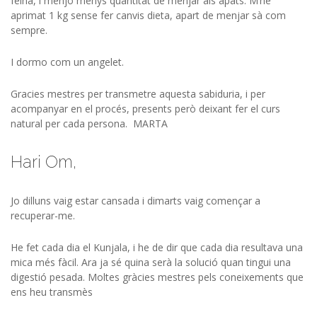
feina, i menjo menys quantitat de menjar als àpats. M’he
aprimat 1 kg sense fer canvis dieta, apart de menjar sà com
sempre.
I dormo com un angelet.
Gracies mestres per transmetre aquesta sabiduria, i per
acompanyar en el procés, presents però deixant fer el curs
natural per cada persona. MARTA
Hari Om,
Jo dilluns vaig estar cansada i dimarts vaig començar a
recuperar-me.
He fet cada dia el Kunjala, i he de dir que cada dia resultava una
mica més fàcil. Ara ja sé quina serà la solució quan tingui una
digestió pesada. Moltes gràcies mestres pels coneixements que
ens heu transmès