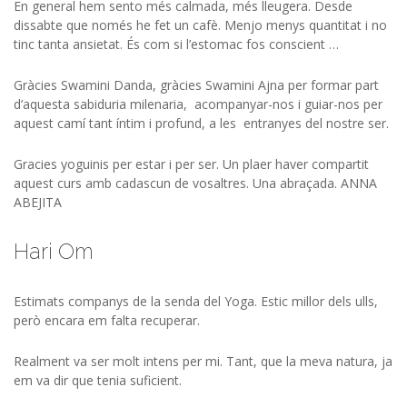
En general hem sento més calmada, més lleugera. Desde
dissabte que només he fet un cafè. Menjo menys quantitat i no
tinc tanta ansietat. És com si l’estomac fos conscient …
Gràcies Swamini Danda, gràcies Swamini Ajna per formar part
d’aquesta sabiduria milenaria, acompanyar-nos i guiar-nos per
aquest camí tant íntim i profund, a les entranyes del nostre ser.
Gracies yoguinis per estar i per ser. Un plaer haver compartit
aquest curs amb cadascun de vosaltres. Una abraçada. ANNA
ABEJITA
Hari Om
Estimats companys de la senda del Yoga. Estic millor dels ulls,
però encara em falta recuperar.
Realment va ser molt intens per mi. Tant, que la meva natura, ja
em va dir que tenia suficient.