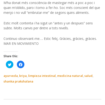
M’ha donat més consciència de mastegar més a poc a poc i
quan m’oblido, paro i torno a fer-ho. Soc més conscient del que
menjo i no vull “embrutar-me” de segons quins aliments.
Estic molt contenta i ha sigut un “antes y un despues” sens
subte. Molts canvis per dintre a tots nivells.
Continuo observant-me…. Estic feliç. Gràcies, gràcies, gràcies.
MAR EN MOVIMIENTO
Share this:
Haz
Haz
clic
clic
para
para
compartir
compartir
en
en
ayurveda
,
kriya
,
limpieza intestinal
,
medicina natural
,
salud
,
Twitter
Facebook
(Se
(Se
shanka prakshalana
abre
abre
en
en
una
una
ventana
ventana
nueva)
nueva)