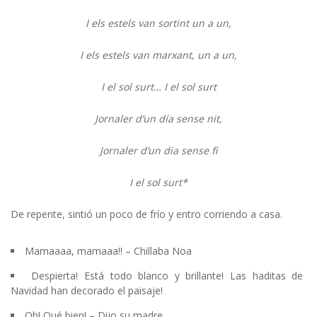
I els estels van sortint un a un,
I els estels van marxant, un a un,
I el sol surt… I el sol surt
Jornaler d’un día sense nit,
Jornaler d’un dia sense fi
I el sol surt*
De repente, sintió un poco de frío y entro corriendo a casa.
Mamaaaa, mamaaa!! – Chillaba Noa
Despierta! Está todo blanco y brillante! Las haditas de
Navidad han decorado el paisaje!
Oh! Qué bien! – Dijo su madre…