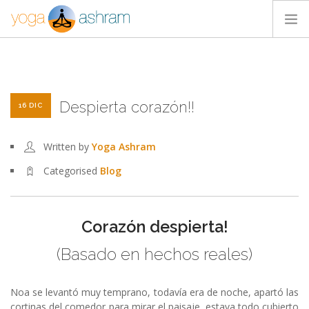
ACTIVIDADES
NOSOTROS
Despierta corazón!!
BLOG
16 DIC
CONTACTA
Written by
Yoga Ashram
Categorised
Blog
Corazón despierta!
(Basado en hechos reales)
Noa se levantó muy temprano, todavía era de noche, apartó las
cortinas del comedor para mirar el paisaje. estava todo cubierto