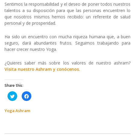
Sentimos la responsabilidad y el deseo de poner todos nuestros
talentos a su disposición para que las personas encuentren lo
que nosotros mismos hemos recibido: un referente de salud
personal y de prosperidad.
Ha sido un encuentro con mucha riqueza humana que, a buen
seguro, dará abundantes frutos. Seguimos trabajando para
hacer crecer nuestro Yoga.
¿Quieres saber más sobre los valores de nuestro ashram?
Visita nuestro Ashram y conócenos.
Share this:
Haz
Haz
clic
clic
para
para
compartir
compartir
en
en
Yoga Ashram
Twitter
Facebook
(Se
(Se
abre
abre
en
en
una
una
ventana
ventana
nueva)
nueva)