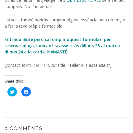
o has de fer un llarg viatge… els
OLIS ESSENCIALS
seran el teu
company. No t’ho perdis!
I si vols, també podràs comprar alguna essència per començar
a fer la teva pròpia farmaciola.
Entrada lliure però cal omplir aquest formulari per
reservar plaça, indicant si assistiràs dilluns 28 al mati o
dijous 24 a la tarda. NAMASTÉ!
[contact-form-7 id=”11586″ title=”Taller olis essencials”]
Share this:
Haz
Haz
clic
clic
para
para
compartir
compartir
en
en
Twitter
Facebook
(Se
(Se
abre
abre
en
en
una
una
ventana
ventana
0 COMMENTS
nueva)
nueva)