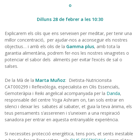
o
Dilluns 28 de febrer a les 10:30
Explicarem els olis que ens serveixen per meditar, per tenir una
millor concentració, per ajudar-nos a aconseguir els nostres
objectius… i amb els olis de la
Gamma plus
, amb tota la
garantia alimentària, podrem fer-nos les nostres vinagretes o
potenciar el sabor dels aliments per evitar l’excés de sal o
salses.
De la Mà de la
Marta Muñoz
: Dietista-Nutricionsita
CAT000299 i Reflexòloga, especialista en Olis Essencials,
Gemoteràpia i Reiki angelical acompanyada per la
Danda
,
responsable del centre Yoga Ashram on, tan sols entrar en
silenci i deixar les sabates al sabater, et guia la teva ànima, els
teus pensaments s’asserenen i s’uneixen a una respiració
sanadora per entrar en aquesta entranyable experiència.
Si necessites protecció energètica, tens pors, et sents inestable