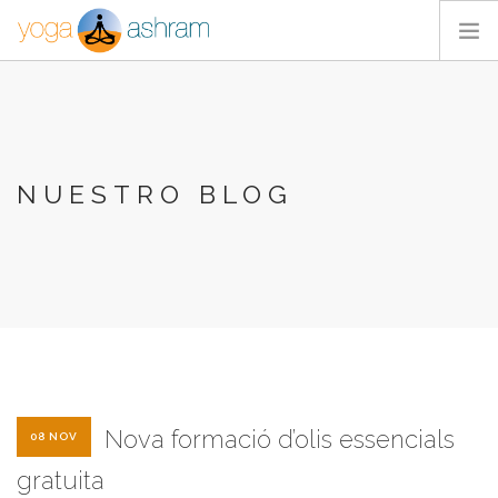
ACTIVIDADES
NOSOTROS
BLOG
NUESTRO BLOG
CONTACTA
Nova formació d’olis essencials
08 NOV
gratuita