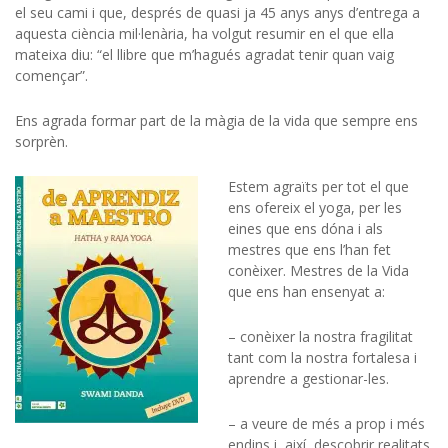
el seu cami i que, després de quasi ja 45 anys anys d’entrega a
aquesta ciència mil·lenària, ha volgut resumir en el que ella
mateixa diu: “el llibre que m’hagués agradat tenir quan vaig
començar”.
Ens agrada formar part de la màgia de la vida que sempre ens
sorprèn.
Estem agraïts per tot el que
ens ofereix el yoga, per les
eines que ens dóna i als
mestres que ens l’han fet
conèixer. Mestres de la Vida
que ens han ensenyat a:
– conèixer la nostra fragilitat
tant com la nostra fortalesa i
aprendre a gestionar-les.
– a veure de més a prop i més
endins i, així, descobrir realitats