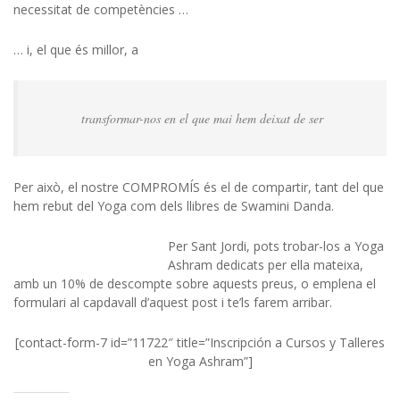
necessitat de competències …
… i, el que és millor, a
transformar-nos en el que mai hem deixat de ser
Per això, el nostre COMPROMÍS és el de compartir, tant del que
hem rebut del Yoga com dels llibres de Swamini Danda.
Per Sant Jordi, pots trobar-los a Yoga
Ashram dedicats per ella mateixa,
amb un 10% de descompte sobre aquests preus, o emplena el
formulari al capdavall d’aquest post i te’ls farem arribar.
[contact-form-7 id=”11722″ title=”Inscripción a Cursos y Talleres
en Yoga Ashram”]