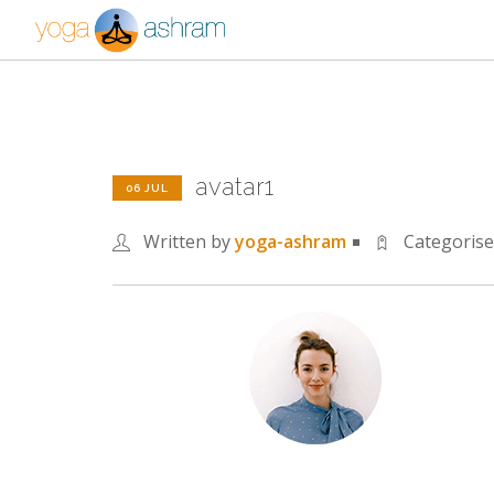
avatar1
06 JUL
Written by
yoga-ashram
Categoris