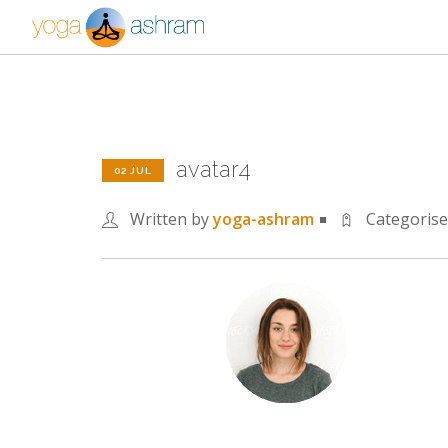
avatar4
02 JUL
Written by
yoga-ashram
Categoris