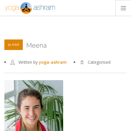
ACTIVIDADES
NOSOTROS
Meena
BLOG
31 AGO
CONTACTA
Written by
yoga-ashram
Categorised