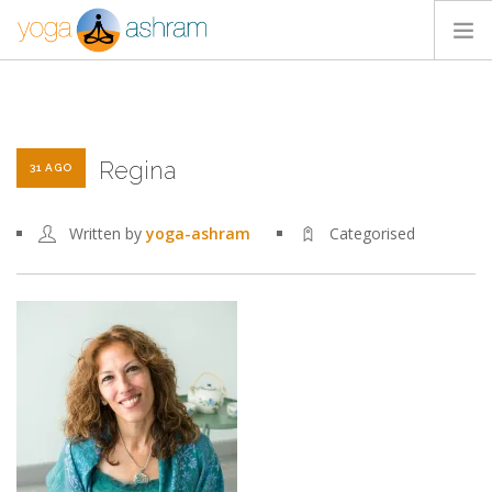
ACTIVIDADES
NOSOTROS
Regina
BLOG
31 AGO
CONTACTA
Written by
yoga-ashram
Categorised