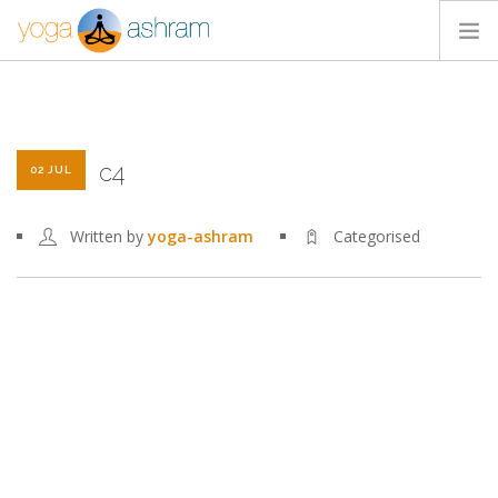
ACTIVIDADES
NOSOTROS
c4
BLOG
02 JUL
CONTACTA
Written by
yoga-ashram
Categorised