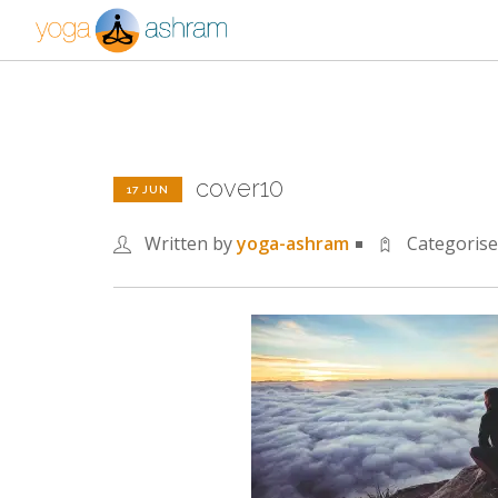
cover10
17 JUN
Written by
yoga-ashram
Categoris