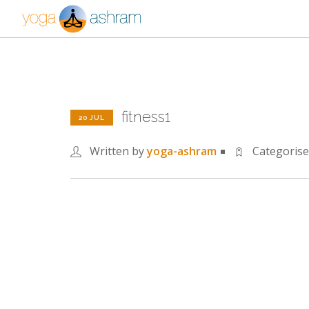
fitness1
20 JUL
Written by
yoga-ashram
Categoris