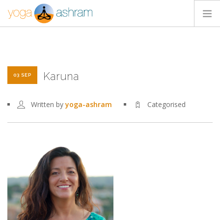
ACTIVIDADES
NOSOTROS
Karuna
BLOG
03 SEP
CONTACTA
Written by
yoga-ashram
Categorised