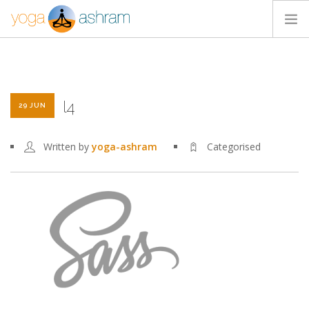
ACTIVIDADES
NOSOTROS
l4
BLOG
29 JUN
CONTACTA
Written by
yoga-ashram
Categorised