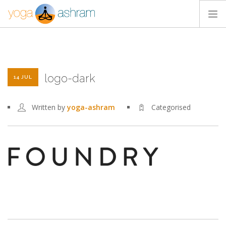
ACTIVIDADES
NOSOTROS
logo-dark
BLOG
14 JUL
CONTACTA
Written by
yoga-ashram
Categorised