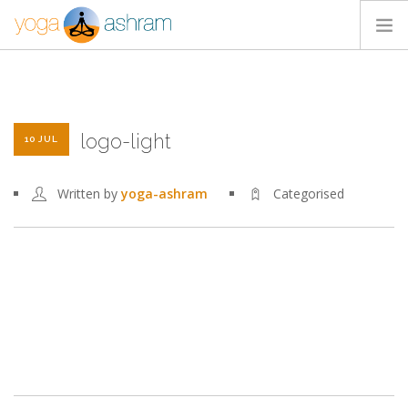
ACTIVIDADES
NOSOTROS
logo-light
BLOG
10 JUL
CONTACTA
Written by
yoga-ashram
Categorised