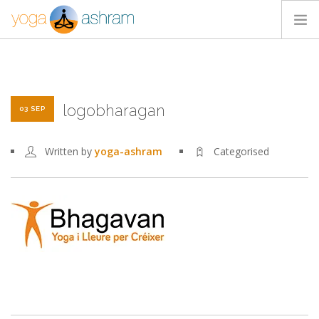
ACTIVIDADES
NOSOTROS
logobharagan
BLOG
03 SEP
CONTACTA
Written by
yoga-ashram
Categorised