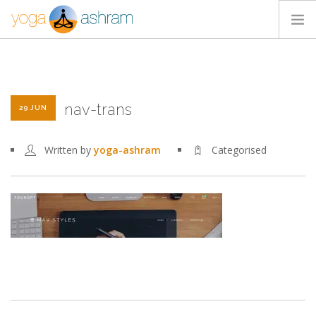
ACTIVIDADES
NOSOTROS
nav-trans
BLOG
29 JUN
CONTACTA
Written by
yoga-ashram
Categorised