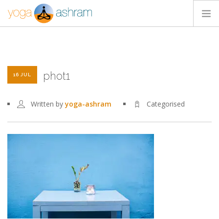
ACTIVIDADES
NOSOTROS
phot1
BLOG
16 JUL
CONTACTA
Written by
yoga-ashram
Categorised