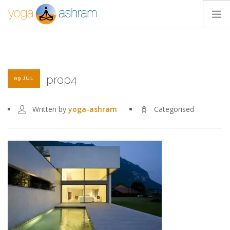
ACTIVIDADES
NOSOTROS
prop4
BLOG
09 JUL
CONTACTA
Written by
yoga-ashram
Categorised