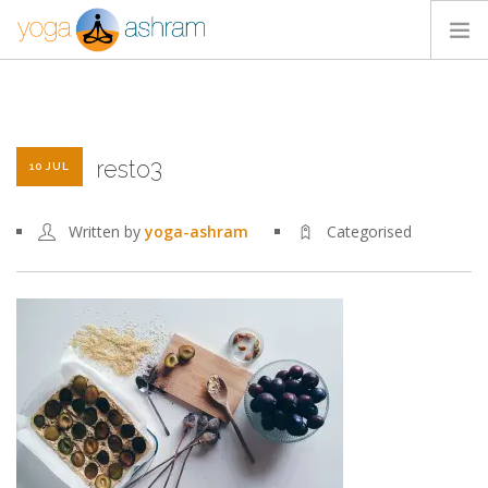
ACTIVIDADES
NOSOTROS
resto3
BLOG
10 JUL
CONTACTA
Written by
yoga-ashram
Categorised