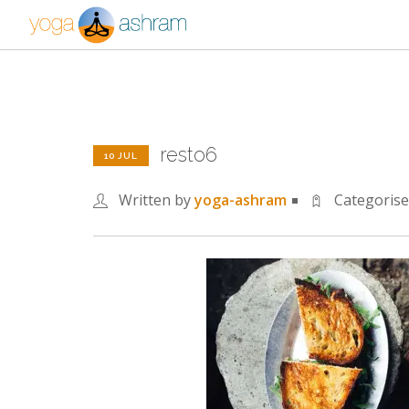
resto6
10 JUL
Written by
yoga-ashram
Categoris