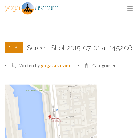
ACTIVIDADES
NOSOTROS
Screen Shot 2015-07-01 at 14.52.06
BLOG
01 JUL
CONTACTA
Written by
yoga-ashram
Categorised