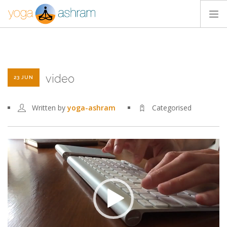
ACTIVIDADES
NOSOTROS
video
BLOG
23 JUN
CONTACTA
Written by
yoga-ashram
Categorised
Reproductor
de
vídeo