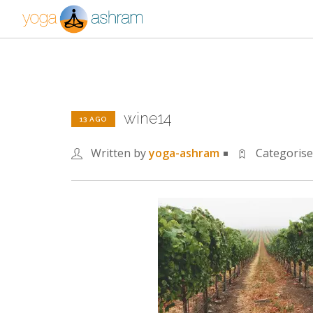
wine14
13 AGO
Written by
yoga-ashram
Categoris