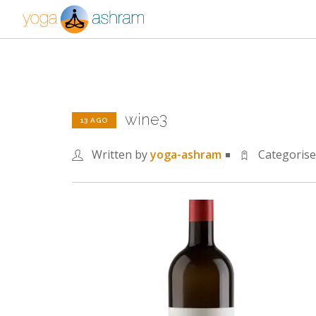
wine3
13 AGO
Written by
yoga-ashram
Categoris