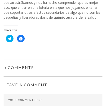
que arrastrábamos y nos ha hecho comprender que es mejor
eso, que entrar en una lotería en la que nos jugamos el tener
que soportar otros efectos secundarios de algo que no son las
pequeñas y liberadoras dosis de
quimioterapia de la salud
,.
Share this:
Haz
Haz
clic
clic
para
para
compartir
compartir
en
en
Twitter
Facebook
(Se
(Se
abre
abre
en
en
una
una
ventana
ventana
0 COMMENTS
nueva)
nueva)
LEAVE A COMMENT