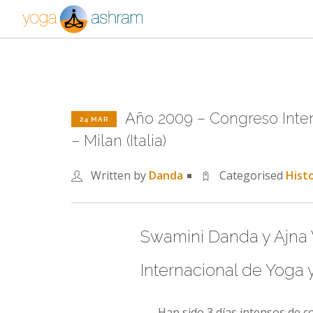
Año 2009 – Congreso Inte
24 MAR
– Milan (Italia)
Written by
Danda
Categorised
Histo
Swamini Danda y Ajna 
Internacional de Yoga y
Han sido 3 días intensos de co