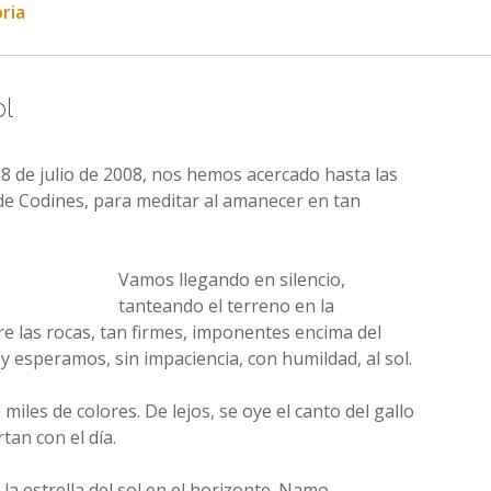
ria
ol
de julio de 2008, nos hemos acercado hasta las
u de Codines, para meditar al amanecer en tan
Vamos llegando en silencio,
tanteando el terreno en la
e las rocas, tan firmes, imponentes encima del
y esperamos, sin impaciencia, con humildad, al sol.
miles de colores. De lejos, se oye el canto del gallo
tan con el día.
a la estrella del sol en el horizonte. Namo.