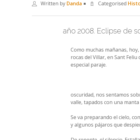
Written by
Danda
Categorised
Histo
año 2008. Eclipse de s
Como muchas mañanas, hoy, 8 
rocas del Villar, en Sant Feli
especial paraje.
oscuridad, nos sentamos sobr
valle, tapados con una manta 
Se va preparando el cielo, con 
y algunos pájaros que despier
De repente, el silencio. Estall