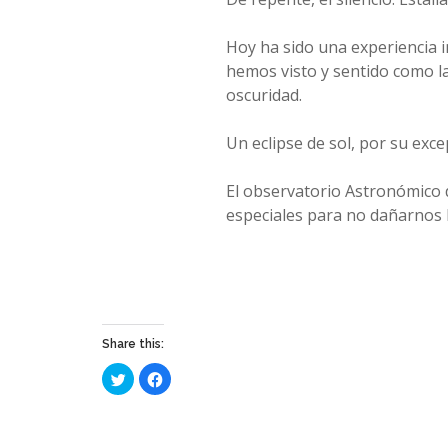
Hoy ha sido una experiencia i
hemos visto y sentido como la 
oscuridad.
Un eclipse de sol, por su exc
El observatorio Astronómico 
especiales para no dañarnos l
Share this:
Haz
Haz
clic
clic
para
para
compartir
compartir
en
en
Twitter
Facebook
(Se
(Se