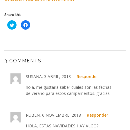
Share this:
Haz
Haz
clic
clic
para
para
compartir
compartir
en
en
Twitter
Facebook
(Se
(Se
abre
abre
en
en
una
una
ventana
ventana
3 COMMENTS
nueva)
nueva)
SUSANA, 3 ABRIL, 2018
Responder
hola, me gustaria saber cuales son las fechas
de verano para estos campamentos. gracias
RUBEN, 6 NOVIEMBRE, 2018
Responder
HOLA, ESTAS NAVIDADES HAY ALGO?