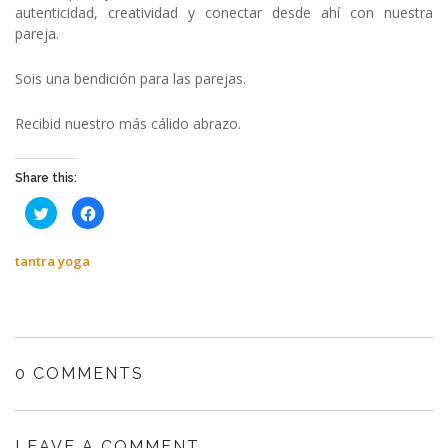
autenticidad, creatividad y conectar desde ahí con nuestra
pareja.
Sois una bendición para las parejas.
Recibid nuestro más cálido abrazo.
Share this:
Haz
Haz
clic
clic
para
para
compartir
compartir
en
en
tantra yoga
Twitter
Facebook
(Se
(Se
abre
abre
en
en
una
una
ventana
ventana
nueva)
nueva)
0 COMMENTS
LEAVE A COMMENT