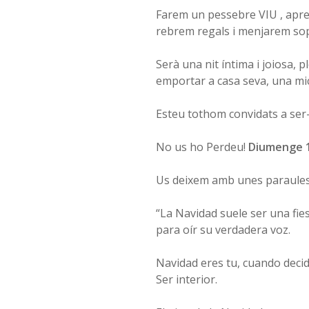
Farem un pessebre VIU , apre
rebrem regals i menjarem sopa
Serà una nit íntima i joiosa, 
emportar a casa seva, una mic
Esteu tothom convidats a ser-h
No us ho Perdeu!
Diumenge 1
Us deixem amb unes paraules 
“La Navidad suele ser una fie
para oír su verdadera voz.
Navidad eres tu, cuando decid
Ser interior.