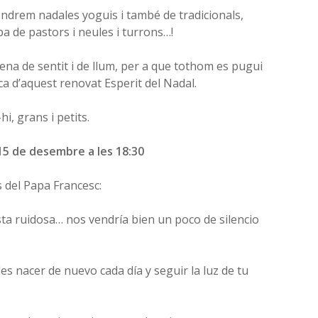
ndrem nadales yoguis i també de tradicionals,
 de pastors i neules i turrons…!
plena de sentit i de llum, per a que tothom es pugui
a d’aquest renovat Esperit del Nadal.
i, grans i petits.
5 de desembre a les 18:30
del Papa Francesc:
sta ruidosa… nos vendría bien un poco de silencio
es nacer de nuevo cada día y seguir la luz de tu