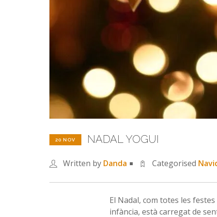
NADAL YOGUI
20 NOV
Written by
Danda
Categorised
Navi
El Nadal, com totes les feste
infància, està carregat de sen