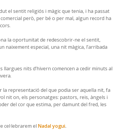
t el sentit religiós i màgic que tenia, i ha passat
comercial però, per bé o per mal, algun record ha
cors.
na la oportunitat de redescobrir-ne el sentit,
un naixement especial, una nit màgica, l’arribada
s llargues nits d’hivern comencen a cedir minuts al
avera.
la representació del que podia ser aquella nit, fa
l nit on, els personatges: pastors, reis, àngels i
oder del cor que estima, per damunt del fred, les
 cel·lebrarem el
Nadal yogui
.