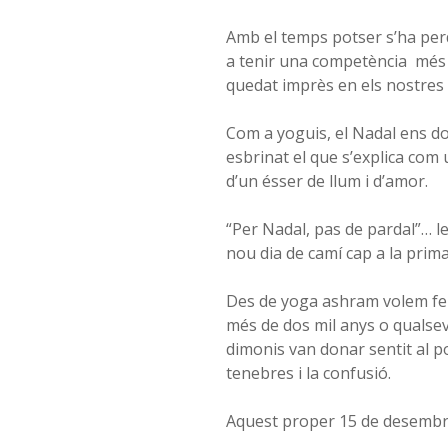
Amb el temps potser s’ha perdu
a tenir una competència
més 
quedat imprès en els nostres 
Com a yoguis, el Nadal ens do
esbrinat el que s’explica com 
d’un ésser de llum i d’amor.
“Per Nadal, pas de pardal”… le
nou dia de camí cap a la prim
Des de yoga ashram volem fer 
més de dos mil anys o qualsevo
dimonis van donar sentit al p
tenebres i la confusió.
Aquest proper 15 de desembre