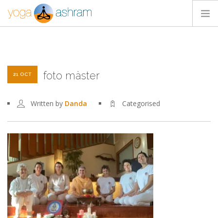
ACTIVIDADES
NOSOTROS
foto màster
BLOG
21 OCT
CONTACTA
Written by
Danda
Categorised