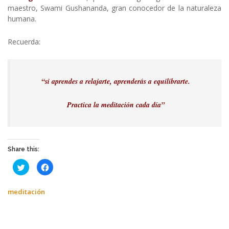
maestro, Swami Gushananda, gran conocedor de la naturaleza
humana.
Recuerda:
“si aprendes a relajarte, aprenderás a equilibrarte.
Practica la meditación cada día”
Share this:
Haz
Haz
clic
clic
para
para
compartir
compartir
en
en
meditación
Twitter
Facebook
(Se
(Se
abre
abre
en
en
una
una
ventana
ventana