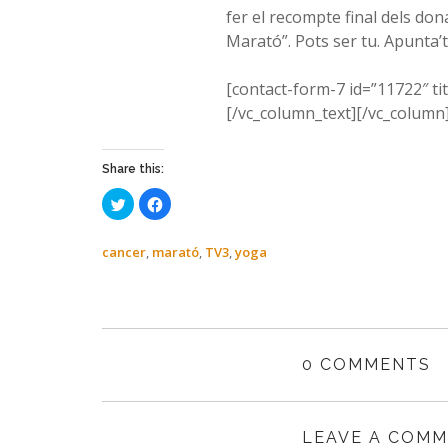
fer el recompte final dels don
Marató”. Pots ser tu. Apunta’t
[contact-form-7 id=”11722″ tit
[/vc_column_text][/vc_column
Share this:
Haz
Haz
clic
clic
para
para
compartir
compartir
en
en
cancer
,
marató
,
TV3
,
yoga
Twitter
Facebook
(Se
(Se
abre
abre
en
en
una
una
ventana
ventana
nueva)
nueva)
0 COMMENTS
LEAVE A COM