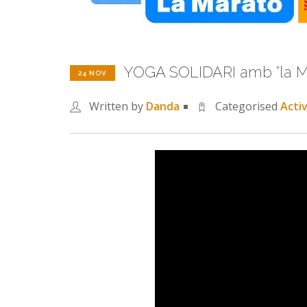
YOGA SOLIDARI amb “la 
24 NOV
Written by
Danda
Categorised
Acti