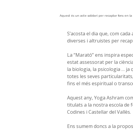
Aquest és un acte solid
ari per recaptar fons en la
S’acosta el dia que, com cada
diverses i altruistes per recap
La “Marató” ens inspira espec
estat assessorat per la ciènci
la biologia, la psicologia … j
totes les seves particularitats
fins el més espiritual o trans
Aquest any, Yoga Ashram comp
titulats a la nostra escola de
Codines i Castellar del Vallès.
Ens sumem doncs a la propost