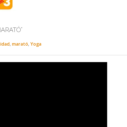
MARATÓ”
vidad
,
marató
,
Yoga