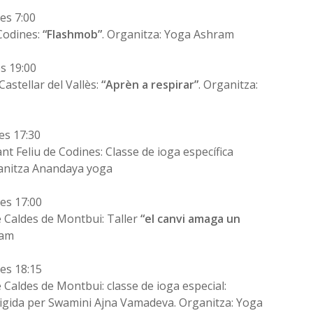
es 7:00
 Codines:
“Flashmob”
. Organitza: Yoga Ashram
s 19:00
Castellar del Vallès:
“Aprèn a respirar”
. Organitza:
es 17:30
ant Feliu de Codines: Classe de ioga específica
anitza Anandaya yoga
es 17:00
e Caldes de Montbui: Taller
“el canvi amaga un
ram
es 18:15
 Caldes de Montbui: classe de ioga especial:
igida per Swamini Ajna Vamadeva. Organitza: Yoga