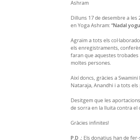
Ashram
Dilluns 17 de desembre a les 
en Yoga Ashram:
“Nadal yogu
Agraïm a tots els col·laborad
els enregistraments, conferènc
faran que aquestes trobades a
moltes persones.
Així doncs, gràcies a Swamin
Nataraja, Anandhi i a tots els 
Desitgem que les aportacions 
de sorra en la lluita contra el 
Gràcies infinites!
P.D .:
Els donatius han de fer-s