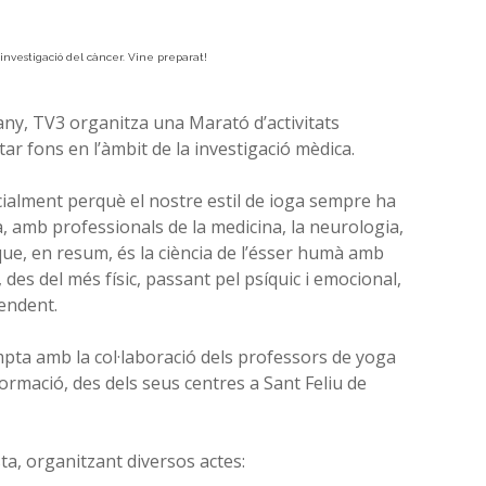
 investigació del càncer. Vine preparat!
 any, TV3 organitza una Marató d’activitats
tar fons en l’àmbit de la investigació mèdica.
ialment perquè el nostre estil de ioga sempre ha
a, amb professionals de la medicina, la neurologia,
a que, en resum, és la ciència de l’ésser humà amb
, des del més físic, passant pel psíquic i emocional,
cendent.
ta amb la col·laboració dels professors de yoga
 formació, des dels seus centres a Sant Feliu de
a, organitzant diversos actes: