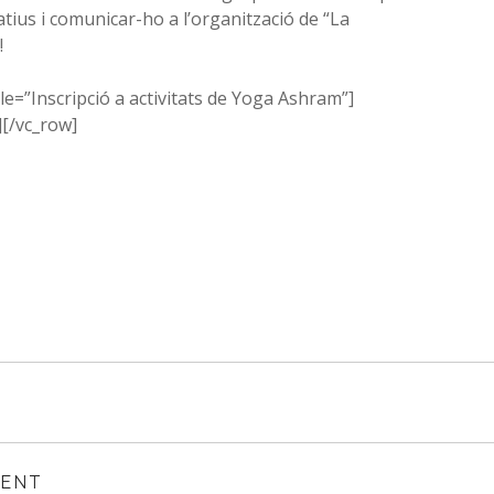
atius i comunicar-ho a l’organització de “La
!
le=”Inscripció a activitats de Yoga Ashram”]
][/vc_row]
MENT