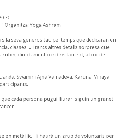
20:30
i”
Organitza: Yoga Ashram
ors la seva generositat, pel temps que dedicaran en
ia, classes … i tants altres detalls sorpresa que
rribin, directament o indirectament, al cor de
i Danda, Swamini Ajna Vamadeva, Karuna, Vinaya
participants.
que cada persona pugui lliurar, siguin un granet
càncer.
e en metàl·lic. Hi haurà un grup de voluntaris per