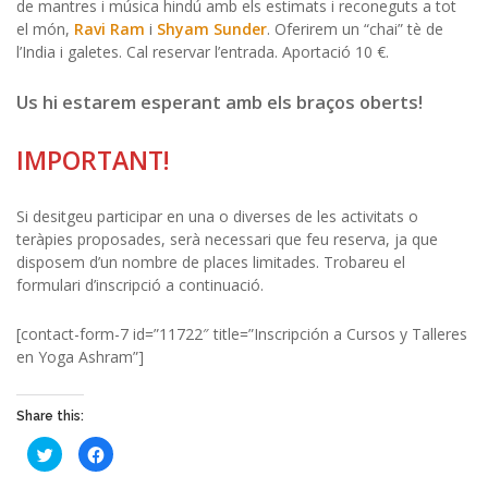
de mantres i música hindú amb els estimats i reconeguts a tot
el món,
Ravi Ram
i
Shyam Sunder
. Oferirem un “chai” tè de
l’India i galetes. Cal reservar l’entrada. Aportació 10 €.
Us hi estarem esperant amb els braços oberts!
IMPORTANT!
Si desitgeu participar en una o diverses de les activitats o
teràpies proposades, serà necessari que feu reserva, ja que
disposem d’un nombre de places limitades. Trobareu el
formulari d’inscripció a continuació.
[contact-form-7 id=”11722″ title=”Inscripción a Cursos y Talleres
en Yoga Ashram”]
Share this:
Haz
Haz
clic
clic
para
para