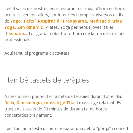
Les 4 sales del nostre centre estaran tot el dia, d’hora en hora,
acollint diversos tallers, conferències i teràpies: diversos estils
de
Yoga
,
Taitxí
,
Respiració i Pranayama
,
Meditació Kriya
Yoga
,
Zen dinàmic
, Pilates, Yoga per nens i joves, taller
d’
Ikebana.
.. Tot gratuït i obert a tothom i de la mà dels millors
professionals.
Aquí teniu el programa d’activitats:
I també tastets de teràpies!
A més a més, podreu fer tastets de teràpies durant tot el dia:
Reiki
,
Kinesiologia
,
massatge Thai
i massatge relaxant! Es
tracta de tastets de 30 minuts de durada i amb hores
concertades prèviament.
I per tancar la festa us hem preparat una petita “pooja” i concert